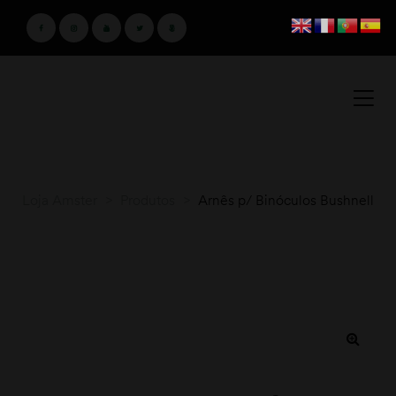
Loja Amster
>
Produtos
>
Arnês p/ Binóculos Bushnell