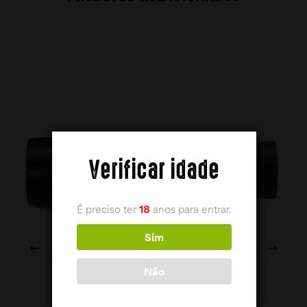
Verificar idade
É preciso ter
18
anos para entrar.
Sim
Não