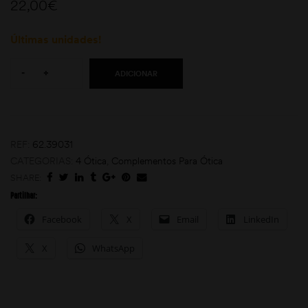
22,00
€
Últimas unidades!
Quantity:
-
+
ADICIONAR
moções
REF:
62.39031
CATEGORIAS:
4 Ótica
,
Complementos Para Ótica
SHARE:
Partilhar:
Facebook
X
Email
LinkedIn
X
WhatsApp