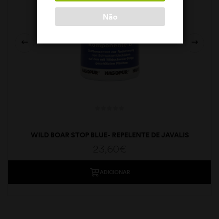
Não
WILD BOAR STOP BLUE- REPELENTE DE JAVALIS
23,60
€
ADICIONAR