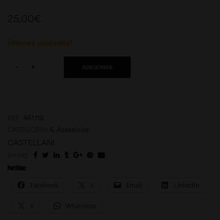
25,00
€
Últimas unidades!
Quantity:
-
+
ADICIONAR
moções
REF:
461.115
CATEGORIA:
6 Acessórios
CASTELLANI
SHARE:
Partilhar:
Facebook
X
Email
LinkedIn
X
WhatsApp