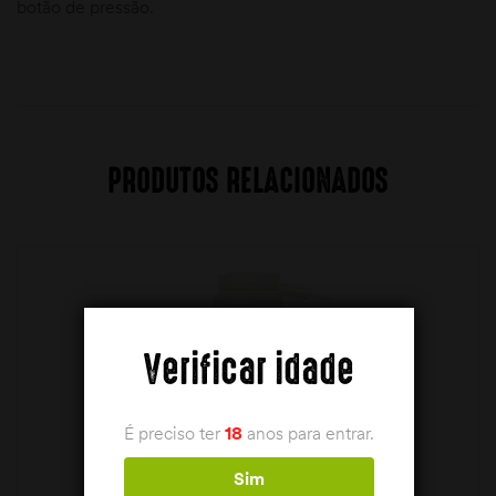
botão de pressão.
PRODUTOS RELACIONADOS
Verificar idade
É preciso ter
18
anos para entrar.
Sim