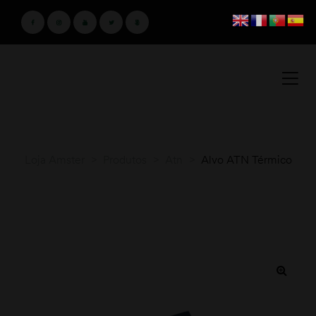
Loja Amster
>
Produtos
>
Atn
>
Alvo ATN Térmico