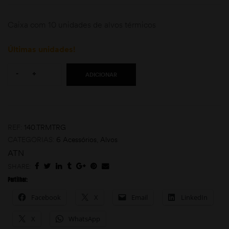
Caixa com 10 unidades de alvos térmicos
Últimas unidades!
Quantity:
-
+
ADICIONAR
moções
REF:
140.TRMTRG
CATEGORIAS:
6 Acessórios
,
Alvos
ATN
SHARE:
Partilhar:
Facebook
X
Email
LinkedIn
X
WhatsApp