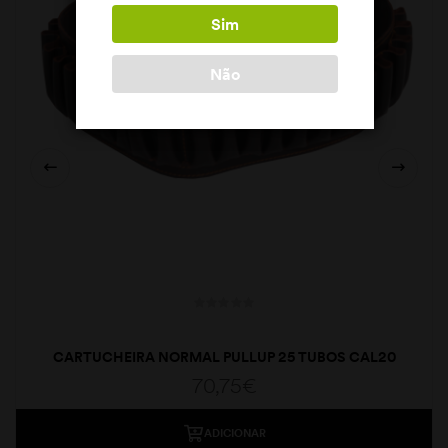
Sim
Não
CARTUCHEIRA NORMAL PULLUP 25 TUBOS CAL20
70,75
€
ADICIONAR