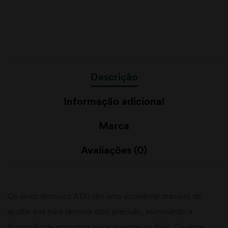
Descrição
Informação adicional
Marca
Avaliações (0)
Os alvos térmicos ATN são uma excelente maneira de
ajustar sua mira térmica com precisão, eliminando a
frustração de encontrar alvos quentes ou frios. Os alvos