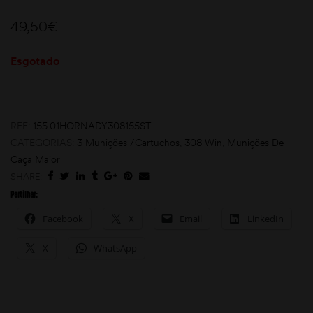
49,50
€
Esgotado
REF:
155.01HORNADY308155ST
moções
CATEGORIAS:
3 Munições /Cartuchos
,
308 Win
,
Munições De
Caça Maior
SHARE:
Partilhar:
Facebook
X
Email
LinkedIn
X
WhatsApp