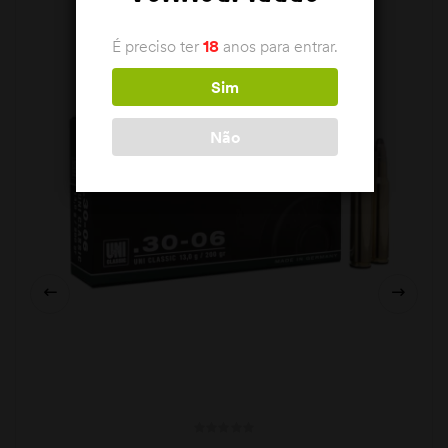
É preciso ter
18
anos para entrar.
Sim
Não