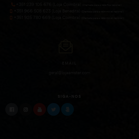
+351 239 105 676 (Loja Coimbra)
(Chamada para a rede fixa nacional))
+351 966 508 623 (Loja Benedita)
(Chamada para a rede móvel nacional))
+351 925 780 669 (Loja Coimbra)
(Chamada para a rede móvel nacional))
EMAIL
geral@lojaamster.com
SIGA-NOS