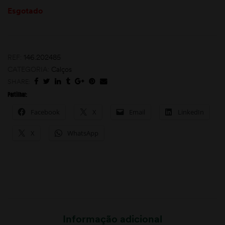
Esgotado
REF:
146.202485
CATEGORIA:
Calços
SHARE:
Partilhar:
moções
Facebook
X
Email
LinkedIn
X
WhatsApp
Informação adicional