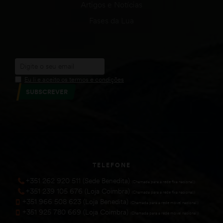
Artigos e Notícias
Fases da Lua
Eu li e aceito os termos e condições
SUBSCREVER
TELEFONE
+351 262 920 511 (Sede Benedita)
(Chamada para a rede fixa nacional))
+351 239 105 676 (Loja Coimbra)
(Chamada para a rede fixa nacional))
+351 966 508 623 (Loja Benedita)
(Chamada para a rede móvel nacional))
+351 925 780 669 (Loja Coimbra)
(Chamada para a rede móvel nacional))