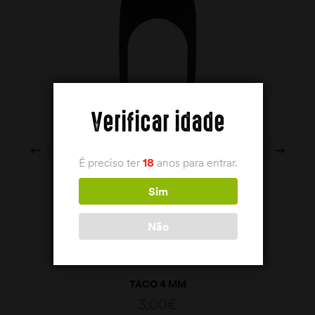
Verificar idade
É preciso ter
18
anos para entrar.
Sim
Não
TACO 4 MM
3,00
€