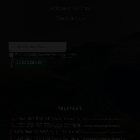
Artigos e Notícias
Fases da Lua
Eu li e aceito os termos e condições
SUBSCREVER
TELEFONE
+351 262 920 511 (Sede Benedita)
(Chamada para a rede fixa nacional))
+351 239 105 676 (Loja Coimbra)
(Chamada para a rede fixa nacional))
+351 966 508 623 (Loja Benedita)
(Chamada para a rede móvel nacional))
+351 925 780 669 (Loja Coimbra)
(Chamada para a rede móvel nacional))