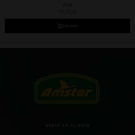
FOB
15,80
€
LER MAIS
APOIO AO CLIENTE