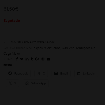
61,50
€
Esgotado
REF:
155.01HORNADY308165GMX
moções
CATEGORIAS:
3 Munições /Cartuchos
,
308 Win
,
Munições De
Caça Maior
SHARE:
Partilhar:
Facebook
X
Email
LinkedIn
X
WhatsApp