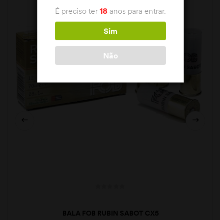
É preciso ter
18
anos para entrar.
Sim
Não
BALA FOB RUBIN SABOT CX5