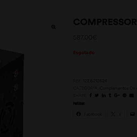
COMPRESSOR 
587,00
€
Esgotado
REF:
122.6212624
CATEGORIA:
Complementos De 
SHARE:
Partilhar:
Facebook
X