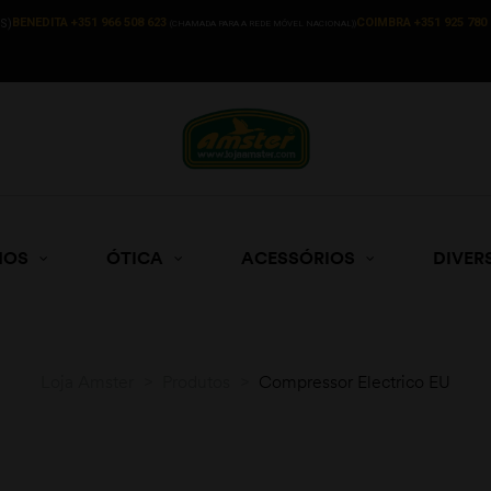
BENEDITA +351 966 508 623
COIMBRA +351 925 780 
S)
(CHAMADA PARA A REDE MÓVEL NACIONAL))
HOS
ÓTICA
ACESSÓRIOS
DIVER
Loja Amster
>
Produtos
>
Compressor Electrico EU