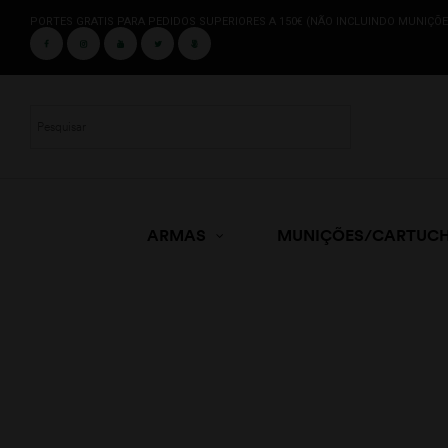
PORTES GRATIS PARA PEDIDOS SUPERIORES A 150€ (NÃO INCLUINDO MUNIÇÕE
ARMAS
MUNIÇÕES/CARTUC