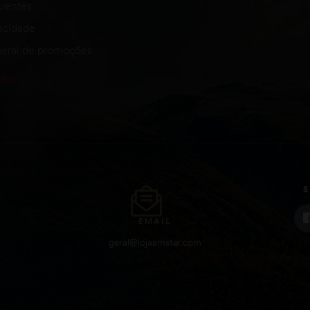
quentes
vacidade
eral de promoções
S
EMAIL
geral@lojaamster.com