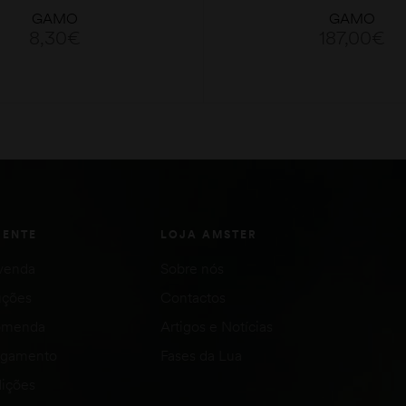
4,5
GAMO
GAMO
8,30
€
187,00
€
ADICIONAR
ADICIONAR
IENTE
LOJA AMSTER
venda
Sobre nós
uções
Contactos
comenda
Artigos e Notícias
agamento
Fases da Lua
ições