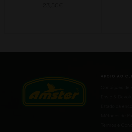
23,50
€
ADICIONAR
APOIO AO CL
Condições de 
Envio & Devol
Estado da en
Métodos de P
Termos e Cond