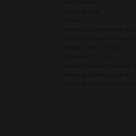
Até 320 bares
3 fases de carga
Manual
Tensão 220V, carregador de 220V
Fabricado e montada fora da uniã
Medidas: 24 x 22 x 25.6 cm
Saída de ar: 11 L / min.
Aumento da taxa de fluxo de ar
Tanque de 0,5 litro. Leva de 6 a
Tanque de 0,5 litro. Leva de 18 a