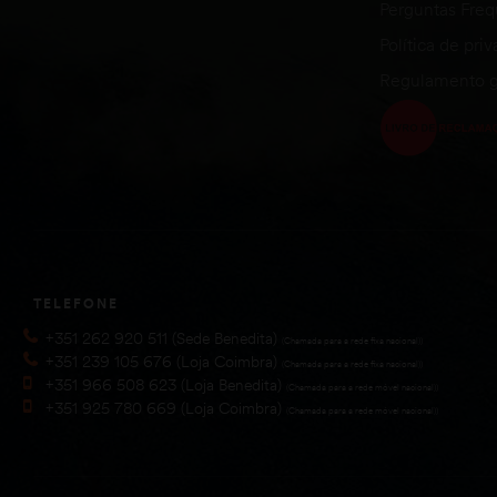
Perguntas Fre
Política de pri
Regulamento g
TELEFONE
+351 262 920 511 (Sede Benedita)
(Chamada para a rede fixa nacional))
+351 239 105 676 (Loja Coimbra)
(Chamada para a rede fixa nacional))
+351 966 508 623 (Loja Benedita)
(Chamada para a rede móvel nacional))
+351 925 780 669 (Loja Coimbra)
(Chamada para a rede móvel nacional))