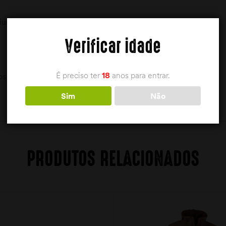
iuretano.
Verificar idade
É preciso ter
18
anos para entrar.
os com zíper. Cordão na cintura.
Sim
Não
PRODUTOS RELACIONADOS