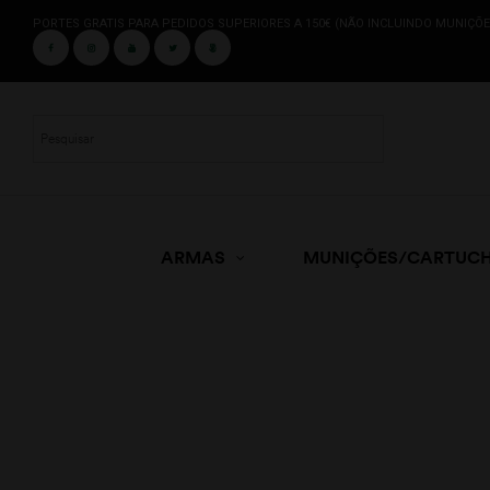
PORTES GRATIS PARA PEDIDOS SUPERIORES A 150€ (NÃO INCLUINDO MUNIÇÕE
ARMAS
MUNIÇÕES/CARTUC