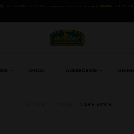
BENEDITA +351 966 508 623
COIMBRA +351 925 780 
S)
(CHAMADA PARA A REDE MÓVEL NACIONAL))
HOS
ÓTICA
ACESSÓRIOS
DIVER
Loja Amster
>
Produtos
>
Colete Softshell