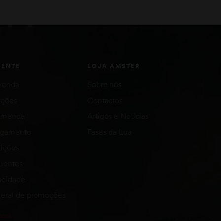
ADICIONAR
VER OPÇÕES
IENTE
LOJA AMSTER
venda
Sobre nós
uções
Contactos
comenda
Artigos e Notícias
agamento
Fases da Lua
ições
quentes
vacidade
eral de promoções