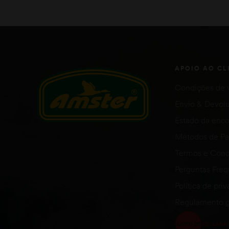
VER OPÇÕES
APOIO AO CL
Condições de 
Envio & Devol
Estado da en
Métodos de P
Termos e Cond
Perguntas Fre
Política de pri
Regulamento g