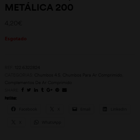
METÁLICA 200
4,20
€
Esgotado
moções
REF:
122.6322824
CATEGORIAS:
Chumbos 4.5
,
Chumbos Para Ar Comprimido
,
Complementos De Ar Comprimido
SHARE:
Partilhar:
Facebook
X
Email
LinkedIn
X
WhatsApp