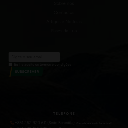
Sobre nós
Contactos
Artigos e Notícias
Fases da Lua
Eu li e aceito os termos e condições
SUBSCREVER
TELEFONE
+351 262 920 511 (Sede Benedita)
(Chamada para a rede fixa nacional))