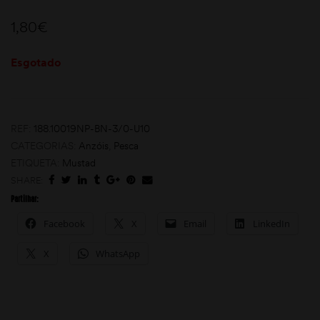
1,80
€
Esgotado
REF:
188.10019NP-BN-3/0-U10
moções
CATEGORIAS:
Anzóis
,
Pesca
ETIQUETA:
Mustad
SHARE:
Partilhar:
Facebook
X
Email
LinkedIn
X
WhatsApp