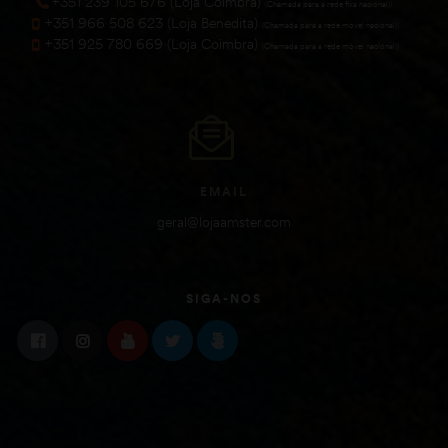
+351 239 105 676 (Loja Coimbra)
(Chamada para a rede fixa nacional))
+351 966 508 623 (Loja Benedita)
(Chamada para a rede móvel nacional))
+351 925 780 669 (Loja Coimbra)
(Chamada para a rede móvel nacional))
EMAIL
geral@lojaamster.com
SIGA-NOS