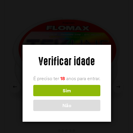
Verificar idade
É preciso ter
18
anos para entrar.
Sim
Não