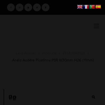
Loja Amster
>
Produtos
>
SEM MARCA
>
Anéis Audére Picatinny PSR III30mm H26 (11mm)