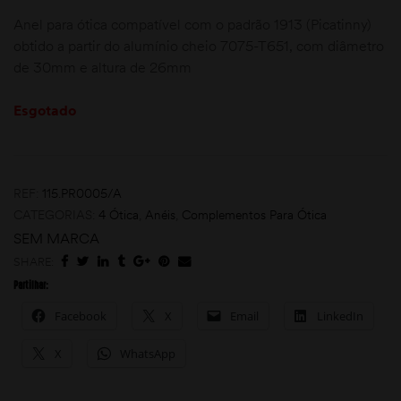
Anel para ótica compatível com o padrão 1913 (Picatinny)
obtido a partir do alumínio cheio 7075-T651, com diâmetro
de 30mm e altura de 26mm
Esgotado
moções
REF:
115.PR0005/A
CATEGORIAS:
4 Ótica
,
Anéis
,
Complementos Para Ótica
SEM MARCA
SHARE:
Partilhar:
Facebook
X
Email
LinkedIn
X
WhatsApp