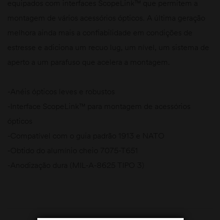
equipados com interfaces ScopeLink™ que permitem a
montagem de vários acessórios ópticos. A última geração
melhora ainda mais a confiabilidade em condições de
estresse e adiciona um recuo lug, um nível, um sistema de
aperto a um parafuso que acelera a montagem.
-Anéis ópticos leves e robustos
-Interface ScopeLink™ para montagem de acessórios
ópticos
-Compatível com o guia padrão 1913 e NATO
-Obtido do alumínio cheio 7075-T651
-Anodização dura (MIL-A-8625 TIPO 3)