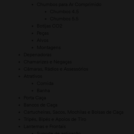
Chumbos para Ar Comprimido
Chumbos 4.5
Chumbos 5.5
Botijas CO2
Peças
Alvos
Montagens
Depenadoras
Chamarizes e Negaças
Câmaras, Rádios e Assessórios
Atrativos
Comida
Banha
Porta Caça
Bancos de Caça
Cartucheiras, Sacos, Mochilas e Bolsas de Caça
Tripés, Bipés e Apoios de Tiro
Lanternas e Frontais
vo
Suporte de aplicação