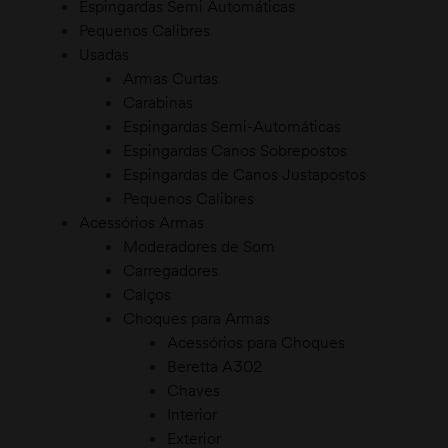
Espingardas Semi Automáticas
Pequenos Calibres
Usadas
Armas Curtas
Carabinas
Espingardas Semi-Automáticas
ostos
Espingardas Canos Sobrepostos
Espingardas de Canos Justapostos
apostos
Pequenos Calibres
icas
Acessórios Armas
Moderadores de Som
Carregadores
Calços
Choques para Armas
Acessórios para Choques
Beretta A302
Chaves
Interior
icas
Exterior