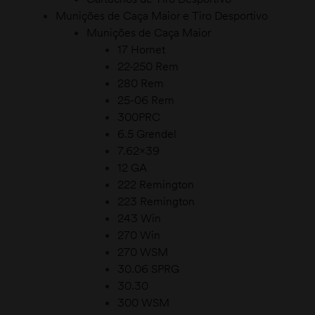
Munições de Caça Maior e Tiro Desportivo
Munições de Caça Maior
17 Hornet
22-250 Rem
280 Rem
25-06 Rem
300PRC
6.5 Grendel
7.62×39
12 GA
222 Remington
223 Remington
243 Win
270 Win
270 WSM
30.06 SPRG
30.30
300 WSM