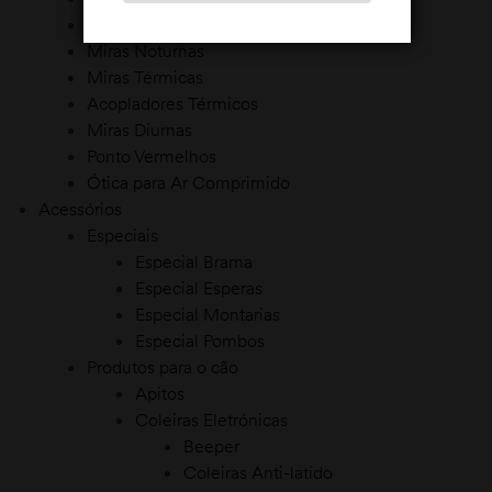
Binóculos e Monóculos
Miras Noturnas
Miras Térmicas
Acopladores Térmicos
Miras Diurnas
Ponto Vermelhos
Ótica para Ar Comprimido
Acessórios
Especiais
Especial Brama
Especial Esperas
Especial Montarias
Especial Pombos
Produtos para o cão
Apitos
Coleiras Eletrónicas
Beeper
Coleiras Anti-latido