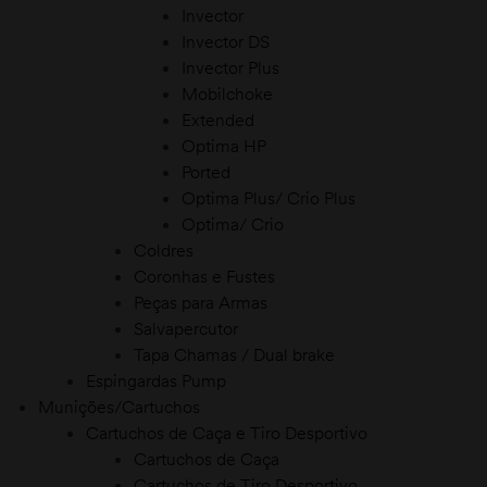
Invector
ostos
Invector DS
Invector Plus
tapostos
Mobilchoke
Extended
Optima HP
Ported
Optima Plus/ Crio Plus
Optima/ Crio
Coldres
Coronhas e Fustes
Peças para Armas
Salvapercutor
Tapa Chamas / Dual brake
Espingardas Pump
Munições/Cartuchos
Cartuchos de Caça e Tiro Desportivo
Cartuchos de Caça
Cartuchos de Tiro Desportivo