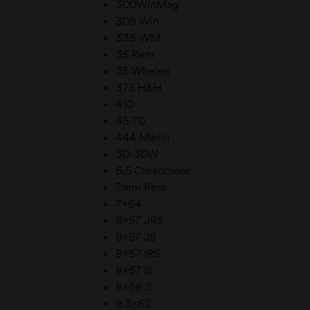
300WinMag
308 Win
338 WM
35 Rem
35 Whelen
375 H&H
410
45-70
444 Marlin
30-30W
6,5 Creedmoor
7mm Rem
7×64
8×57 JRS
8×57 JS
8×57 IRS
8×57 IS
8×68 S
9.3×62