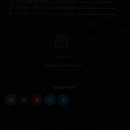
+351 239 105 676 (Loja Coimbra)
(Chamada para a rede fixa nacional))
+351 966 508 623 (Loja Benedita)
(Chamada para a rede móvel nacional))
+351 925 780 669 (Loja Coimbra)
(Chamada para a rede móvel nacional))
EMAIL
geral@lojaamster.com
SIGA-NOS