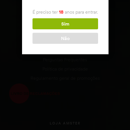
APOIO AO CLIENTE
É preciso ter
18
anos para entrar.
Condições de venda
Envio & Devoluções
Sim
Estado da encomenda
Não
Métodos de Pagamento
Termos e Condições
Perguntas Frequentes
Política de privacidade
Regulamento geral de promoções
LOJA AMSTER