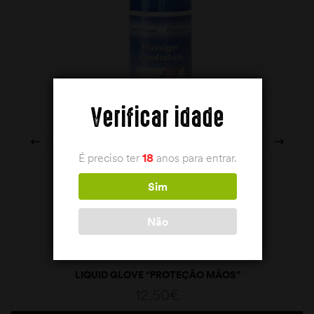
Verificar idade
É preciso ter
18
anos para entrar.
Sim
Não
LIQUID GLOVE “PROTEÇÃO MÃOS”
12,50
€