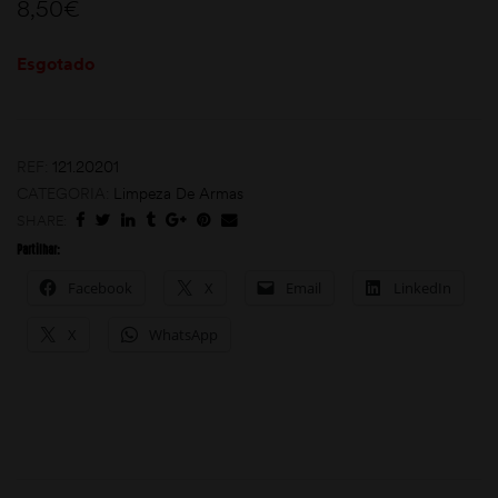
8,50
€
Esgotado
REF:
121.20201
CATEGORIA:
Limpeza De Armas
SHARE:
moções
Partilhar:
Facebook
X
Email
LinkedIn
X
WhatsApp